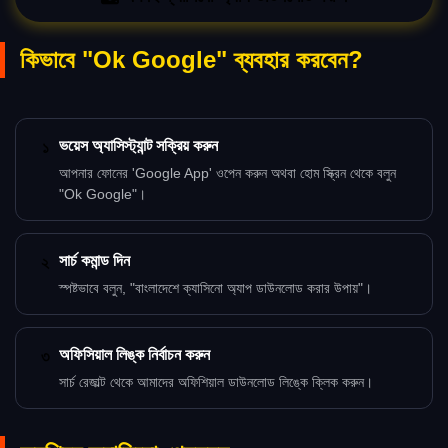
কিভাবে "Ok Google" ব্যবহার করবেন?
ভয়েস অ্যাসিস্ট্যান্ট সক্রিয় করুন
১
আপনার ফোনের 'Google App' ওপেন করুন অথবা হোম স্ক্রিন থেকে বলুন
"Ok Google"।
সার্চ কমান্ড দিন
২
স্পষ্টভাবে বলুন, "বাংলাদেশে ক্যাসিনো অ্যাপ ডাউনলোড করার উপায়"।
অফিসিয়াল লিঙ্ক নির্বাচন করুন
৩
সার্চ রেজাল্ট থেকে আমাদের অফিশিয়াল ডাউনলোড লিঙ্কে ক্লিক করুন।