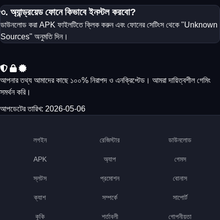
৩. অ্যান্ড্রয়েড ফোনে কিভাবে ইনস্টল করবো?
ডাউনলোড করা APK ফাইলটিতে ক্লিক করুন এবং ফোনের সেটিংস থেকে "Unknown
Sources" অনুমতি দিন।
আপনার তথ্য আমাদের কাছে ১০০% নিরাপদ ও এনক্রিপ্টেড। আমরা দায়িত্বশীল গেমিং
সমর্থন করি।
আপডেটের তারিখ: 2026-05-06
লগইন
রেজিস্টার
ডাউনলোড
APK
অ্যাপ
গেমস
স্লটস
প্রমোশন
বোনাস
ক্যাশ
সম্পর্কে
সাপোর্ট
কুকি
শর্তাবলী
গোপনীয়তা