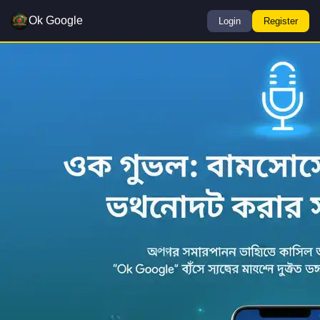
Ok Google
Login
Register