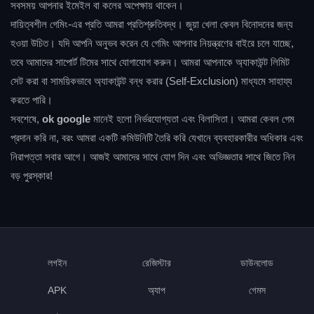
সবসময় আপনার ইমেইল বা কলের অপেক্ষায় থাকেন।
দায়িত্বশীল গেমিং-এর প্রতি আমরা প্রতিশ্রুতিবদ্ধ। জুয়া খেলা কেবল বিনোদনের জন্য
হওয়া উচিত। যদি আপনি অনুভব করেন যে গেমিং আপনার নিয়ন্ত্রণের বাইরে চলে যাচ্ছে,
তবে আমাদের সাপোর্ট টিমের সাথে যোগাযোগ করুন। আমরা আপনাকে অ্যাকাউন্ট লিমিট
সেট করা বা সাময়িকভাবে অ্যাকাউন্ট বন্ধ করার (Self-Exclusion) মাধ্যমে সাহায্য
করতে পারি।
সবশেষে,
ok google
মানেই হলো নির্ভরযোগ্যতা এবং বিলাসিতা। আমরা কেবল গেম
প্রদান করি না, বরং আমরা একটি কমিউনিটি তৈরি করি যেখানে ব্যবহারকারীর অধিকার এবং
নিরাপত্তা সবার আগে। আজই আমাদের সাথে যোগ দিন এবং অভিজ্ঞতার সাথে জিতে নিন
বড় পুরস্কার!
লগইন
রেজিস্টার
ডাউনলোড
APK
অ্যাপ
গেমস