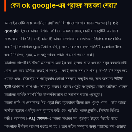
কেন ok google-এর গ্রাহক সহায়তা সেরা?
অনলাইন বেটিং এবং ক্যাসিনো প্ল্যাটফর্মে বিশ্বাসযোগ্যতা সবচেয়ে গুরুত্বপূর্ণ।
ok
google
হিসেবে আমরা বিশ্বাস করি যে, একজন ব্যবহারকারীর সন্তুষ্টিই আমাদের
সাফল্যের চাবিকাঠি। সেই কারণেই আমরা বাংলাদেশের বাজারের চাহিদাকে গুরুত্ব দিয়ে
একটি পূর্ণাঙ্গ সাহায্য কেন্দ্র তৈরি করেছি। আমাদের লক্ষ্য হলো প্রতিটি ব্যবহারকারীকে
একটি নিরাপদ, স্বচ্ছ এবং আনন্দদায়ক গেমিং পরিবেশ প্রদান করা।
আমাদের সাপোর্ট সিস্টেমটি এমনভাবে ডিজাইন করা হয়েছে যাতে একজন নতুন ব্যবহারকারী
থেকে শুরু করে অভিজ্ঞ ভিআইপি সদস্য—সবাই দ্রুত সমাধান পান। আপনি যদি নতুন হয়ে
থাকেন এবং রেজিস্ট্রেশন প্রক্রিয়ায় কোনো সমস্যার সম্মুখীন হন, তবে আমাদের
লাইভ
চ্যাট
আপনাকে ধাপে ধাপে সাহায্য করবে। আবার পেমেন্ট সংক্রান্ত কোনো জটিলতা থাকলে
আমাদের আর্থিক সাপোর্ট টিম তাৎক্ষণিকভাবে তা সমাধান করতে প্রস্তুত।
আমরা জানি যে লেনদেনের নিরাপত্তা নিয়ে ব্যবহারকারীদের মনে প্রশ্ন থাকে। তাই আমরা
সর্বোচ্চ স্তরের এনক্রিপশন ব্যবহার করি এবং প্রতিটি পেমেন্ট ট্র্যাকিং সিস্টেম নিশ্চিত
করি। আমাদের
FAQ সেকশন
-এ আমরা সাধারণ সব প্রশ্নের উত্তর দিয়েছি যাতে
আপনাকে দীর্ঘক্ষণ অপেক্ষা করতে না হয়। তবে জটিল সমস্যার জন্য আমাদের দক্ষ এজেন্টরা