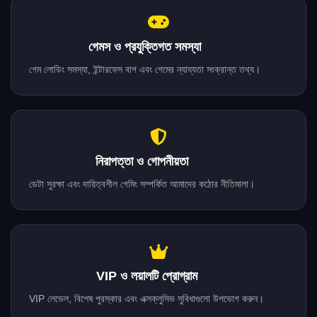
গেমস ও প্রযুক্তিগত সমস্যা
গেম লোডিং সমস্যা, ইন্টারফেস বাগ এবং গেমের ন্যায্যতা সংক্রান্ত তথ্য।
নিরাপত্তা ও গোপনীয়তা
ডেটা সুরক্ষা এবং দায়িত্বশীল গেমিং সম্পর্কিত আমাদের কঠোর নীতিমালা।
VIP ও লয়ালটি প্রোগ্রাম
VIP লেভেল, বিশেষ পুরস্কার এবং এক্সক্লুসিভ সুবিধাগুলো উপভোগ করুন।