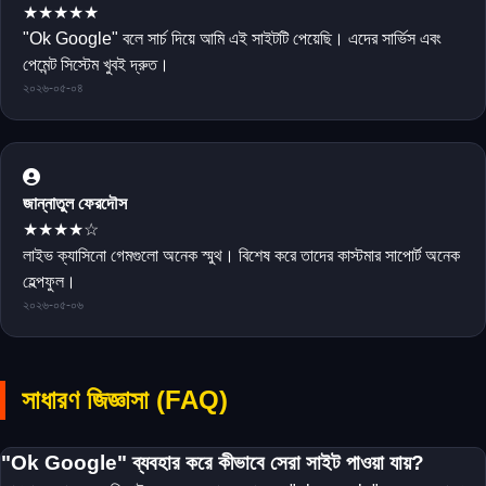
★★★★★
"Ok Google" বলে সার্চ দিয়ে আমি এই সাইটটি পেয়েছি। এদের সার্ভিস এবং
পেমেন্ট সিস্টেম খুবই দ্রুত।
২০২৬-০৫-০৪
জান্নাতুল ফেরদৌস
★★★★☆
লাইভ ক্যাসিনো গেমগুলো অনেক স্মুথ। বিশেষ করে তাদের কাস্টমার সাপোর্ট অনেক
হেল্পফুল।
২০২৬-০৫-০৬
সাধারণ জিজ্ঞাসা (FAQ)
"Ok Google" ব্যবহার করে কীভাবে সেরা সাইট পাওয়া যায়?