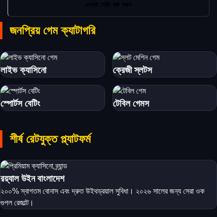
এখনই গেমিং শুরু করুন
জনপ্রিয় গেম ক্যাটাগরি
লাইভ ক্যাসিনো
ক্রেজী স্লটস
স্পোর্টস বেটিং
টেবিল গেমস
শীর্ষ রেটযুক্ত প্ল্যাটফর্ম
রয়্যাল উইন বাংলাদেশ
২০০% স্বাগতম বোনাস এবং দ্রুত উইথড্রয়াল সুবিধা। ২০২৬ সালের জন্য সেরা ওক
গুগল রেজাল্ট।