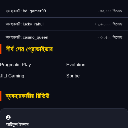
ব্যবহারকারী: bd_gamer99
৳ ৪৫,০০০ জিতেছে
ব্যবহারকারী: lucky_rahul
৳ ১,২০,০০০ জিতেছে
ব্যবহারকারী: casino_queen
৳ ৩০,৫০০ জিতেছে
শীর্ষ গেম প্রোভাইডার
Pragmatic Play
Evolution
JILI Gaming
Spribe
ব্যবহারকারীর রিভিউ
আরিফুল ইসলাম