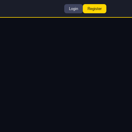
Login
Register