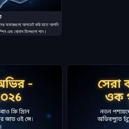
ট
াদের অফারগুলো আপডেট করি যাতে আপনি
 স্পিন এবং বোনাস ডিলগুলো পান।