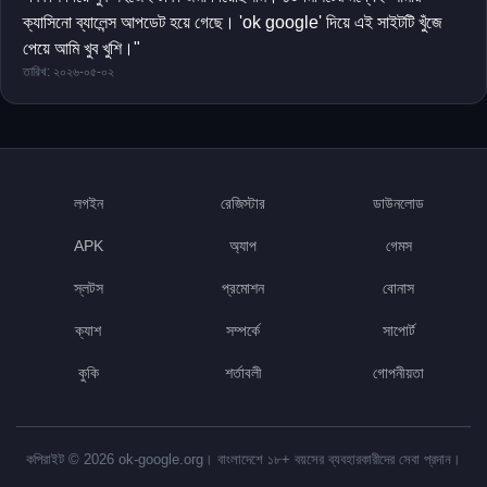
ক্যাসিনো ব্যালেন্স আপডেট হয়ে গেছে। 'ok google' দিয়ে এই সাইটটি খুঁজে
পেয়ে আমি খুব খুশি।"
তারিখ: ২০২৬-০৫-০২
লগইন
রেজিস্টার
ডাউনলোড
APK
অ্যাপ
গেমস
স্লটস
প্রমোশন
বোনাস
ক্যাশ
সম্পর্কে
সাপোর্ট
কুকি
শর্তাবলী
গোপনীয়তা
কপিরাইট © 2026 ok-google.org। বাংলাদেশে ১৮+ বয়সের ব্যবহারকারীদের সেবা প্রদান।