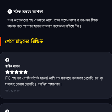
সঠিক সময়ের অপেক্ষা
যখন অনেকগুলো মাছ একসাথে আসে, তখন অটো-ফায়ার বা লক-অন ফিচার
ব্যবহার করে আপনার জয়ের সম্ভাবনা কয়েকগুণ বাড়িয়ে নিন।
খেলোয়াড়দের রিভিউ
রাকিব হাসান
FC মাছ ধরা গেমটি সত্যিই দারুণ! আমি গত সপ্তাহে প্রথমবার খেলেছি এবং খুব
সহজেই বোনাস পেয়েছি। গ্রাফিক্স অসাধারণ।
মার্চ ১৫, ২০২৬