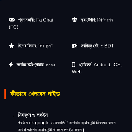
প্রদানকারী:
Fa Chai
ক্যাটেগরি:
ফিশিং গেম
(FC)
বিশেষ ফিচার:
ফ্রি বুলেট
সর্বনিম্ন বেট:
৫ BDT
সর্বোচ্চ মাল্টিপ্লায়ার:
৫০০x
প্ল্যাটফর্ম:
Android, iOS,
Web
কীভাবে খেলবেন গাইড
নিবন্ধন ও লগইন
১
প্রথমে ok google ওয়েবসাইটে আপনার অ্যাকাউন্ট নিবন্ধন করুন
অথবা আগের অ্যাকাউন্ট থাকলে লগইন করুন।