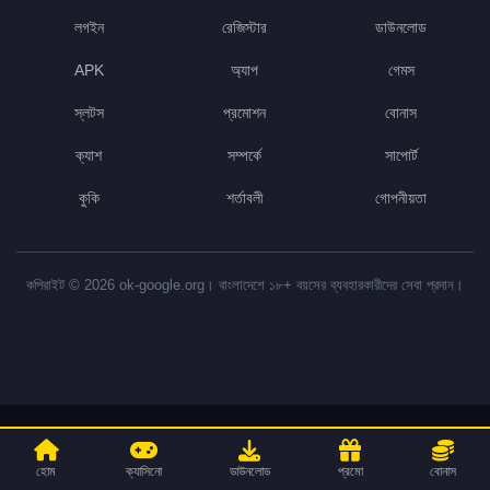
লগইন
রেজিস্টার
ডাউনলোড
APK
অ্যাপ
গেমস
স্লটস
প্রমোশন
বোনাস
ক্যাশ
সম্পর্কে
সাপোর্ট
কুকি
শর্তাবলী
গোপনীয়তা
কপিরাইট © 2026 ok-google.org। বাংলাদেশে ১৮+ বয়সের ব্যবহারকারীদের সেবা প্রদান।
হোম
ক্যাসিনো
ডাউনলোড
প্রমো
বোনাস