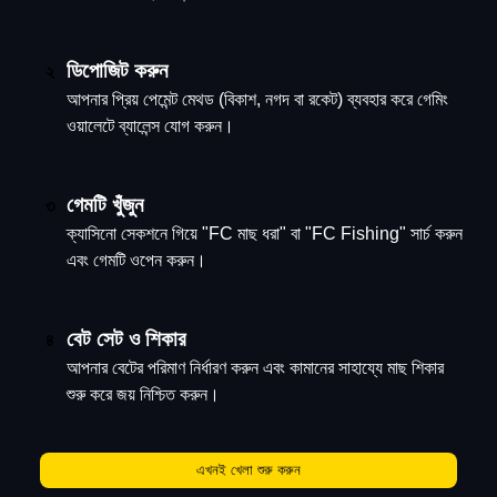
ডিপোজিট করুন
২
আপনার প্রিয় পেমেন্ট মেথড (বিকাশ, নগদ বা রকেট) ব্যবহার করে গেমিং
ওয়ালেটে ব্যালেন্স যোগ করুন।
গেমটি খুঁজুন
৩
ক্যাসিনো সেকশনে গিয়ে "FC মাছ ধরা" বা "FC Fishing" সার্চ করুন
এবং গেমটি ওপেন করুন।
বেট সেট ও শিকার
৪
আপনার বেটের পরিমাণ নির্ধারণ করুন এবং কামানের সাহায্যে মাছ শিকার
শুরু করে জয় নিশ্চিত করুন।
এখনই খেলা শুরু করুন