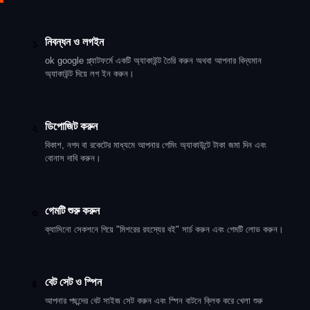
নিবন্ধন ও লগইন
১
ok google প্ল্যাটফর্মে একটি অ্যাকাউন্ট তৈরি করুন অথবা আপনার বিদ্যমান
অ্যাকাউন্ট দিয়ে লগ ইন করুন।
ডিপোজিট করুন
২
বিকাশ, নগদ বা রকেটের মাধ্যমে আপনার গেমিং অ্যাকাউন্টে টাকা জমা দিন এবং
বোনাস দাবি করুন।
গেমটি শুরু করুন
৩
ক্যাসিনো সেকশনে গিয়ে "মিশরের রহস্যের বই" সার্চ করুন এবং গেমটি লোড করুন।
বেট সেট ও স্পিন
৪
আপনার পছন্দের বেট সাইজ সেট করুন এবং স্পিন বাটনে ক্লিক করে খেলা শুরু