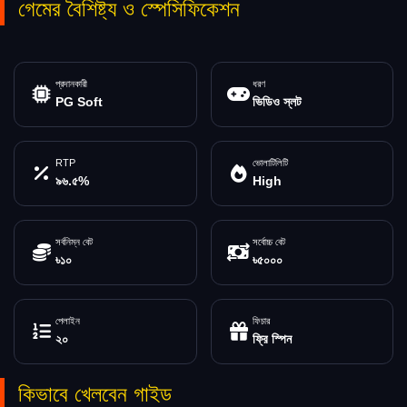
গেমের বৈশিষ্ট্য ও স্পেসিফিকেশন
প্রদানকারী
ধরণ
PG Soft
ভিডিও স্লট
RTP
ভোলাটিলিটি
৯৬.৫%
High
সর্বনিম্ন বেট
সর্বোচ্চ বেট
৳১০
৳৫০০০
পেলাইন
ফিচার
২০
ফ্রি স্পিন
কিভাবে খেলবেন গাইড