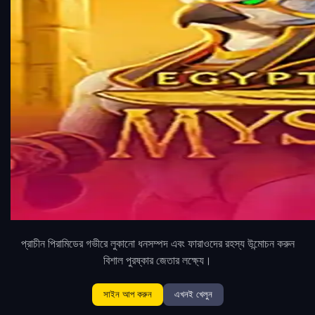
প্রাচীন পিরামিডের গভীরে লুকানো ধনসম্পদ এবং ফারাওদের রহস্য উন্মোচন করুন
বিশাল পুরষ্কার জেতার লক্ষ্যে।
সাইন আপ করুন
এখনই খেলুন