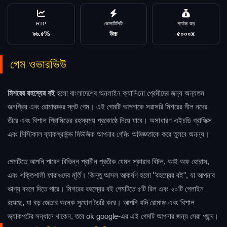
RTP
ভোলাটিলিটি
সর্বোচ্চ জয়
৯৬.৫%
উচ্চ
৫০০০x
গেম ওভারভিউ
মিশরের রহস্যের বই
হলো বাংলাদেশের অনলাইন ক্যাসিনো প্রেমীদের জন্য অন্যতম
জনপ্রিয় এবং রোমাঞ্চকর স্লট গেম। এই গেমটি আপনাকে সরাসরি মিশরের নীল নদের
তীরে এবং বিশাল পিরামিডের রহস্যময় প্রকোষ্ঠে নিয়ে যাবে। অসাধারণ এইচডি গ্রাফিক্স
এবং মিস্টিকাল ব্যাকগ্রাউন্ড মিউজিক আপনার গেমিং অভিজ্ঞতাকে করে তুলবে অনন্য।
গেমটিতে আপনি পাবেন বিভিন্ন প্রাচীন প্রতীক যেমন স্কারাব বিটল, আই অফ হোরাস,
এবং শক্তিশালী ফারাওদের মূর্তি। কিন্তু আসল আকর্ষণ হলো "রহস্যের বই", যা আপনার
ভাগ্য বদলে দিতে পারে। মিশরের রহস্যের বই গেমটিতে ৫টি রিল এবং ২০টি পেলাইন
রয়েছে, যা বড় জেতার অনেক সুযোগ তৈরি করে। আপনি যদি রোমাঞ্চ এবং বিশাল
জ্যাকপটের সন্ধানে থাকেন, তবে ok google-এর এই গেমটি আপনার জন্য সেরা পছন্দ।