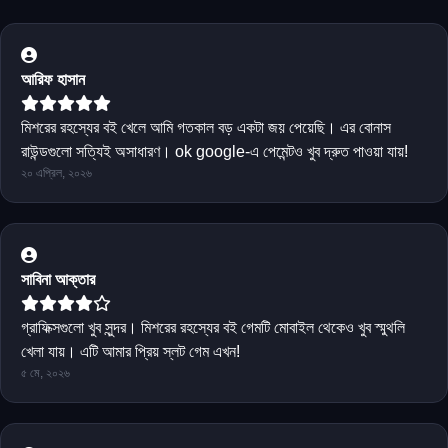
আরিফ হাসান
মিশরের রহস্যের বই খেলে আমি গতকাল বড় একটা জয় পেয়েছি। এর বোনাস
রাউন্ডগুলো সত্যিই অসাধারণ। ok google-এ পেমেন্টও খুব দ্রুত পাওয়া যায়!
২০ এপ্রিল, ২০২৬
সাবিনা আক্তার
গ্রাফিক্সগুলো খুব সুন্দর। মিশরের রহস্যের বই গেমটি মোবাইল থেকেও খুব স্মুথলি
খেলা যায়। এটি আমার প্রিয় স্লট গেম এখন!
৫ মে, ২০২৬