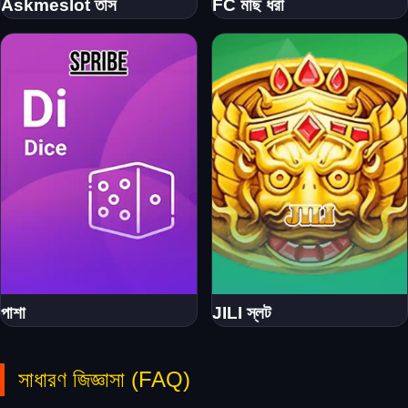
Askmeslot তাস
FC মাছ ধরা
পাশা
JILI স্লট
সাধারণ জিজ্ঞাসা (FAQ)