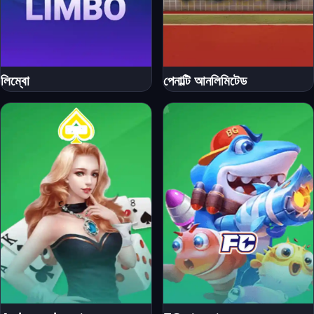
লিম্বো
পেনাল্টি আনলিমিটেড