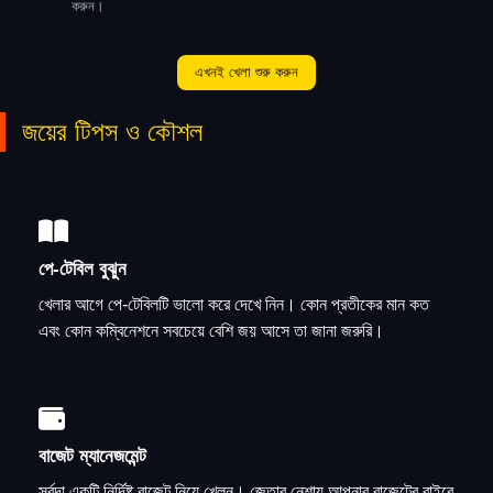
করুন।
এখনই খেলা শুরু করুন
জয়ের টিপস ও কৌশল
পে-টেবিল বুঝুন
খেলার আগে পে-টেবিলটি ভালো করে দেখে নিন। কোন প্রতীকের মান কত
এবং কোন কম্বিনেশনে সবচেয়ে বেশি জয় আসে তা জানা জরুরি।
বাজেট ম্যানেজমেন্ট
সর্বদা একটি নির্দিষ্ট বাজেট নিয়ে খেলুন। জেতার নেশায় আপনার বাজেটের বাইরে