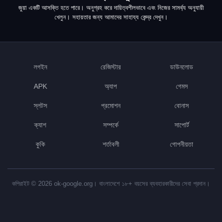
জুয়া একটি আসক্তি হতে পারে। অনুগ্রহ করে দায়িত্বশীলভাবে এবং নিজের সামর্থ্য অনুযায়ী
খেলুন। সহায়তার জন্য আমাদের
সাহায্য কেন্দ্র
দেখুন।
লগইন
রেজিস্টার
ডাউনলোড
APK
অ্যাপ
গেমস
স্লটস
প্রমোশন
বোনাস
ক্যাশ
সম্পর্কে
সাপোর্ট
কুকি
শর্তাবলী
গোপনীয়তা
কপিরাইট © 2026 ok-google.org। বাংলাদেশে ১৮+ বয়সের ব্যবহারকারীদের সেবা প্রদান।