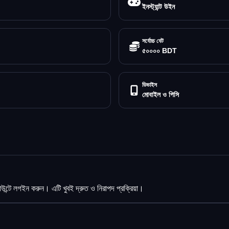
ইনস্ট্যান্ট উইন
সর্বোচ্চ বেট
৫০০০০ BDT
ডিভাইস
মোবাইল ও পিসি
াউন্টে লগইন করুন। এটি খুবই দ্রুত ও নিরাপদ প্রক্রিয়া।