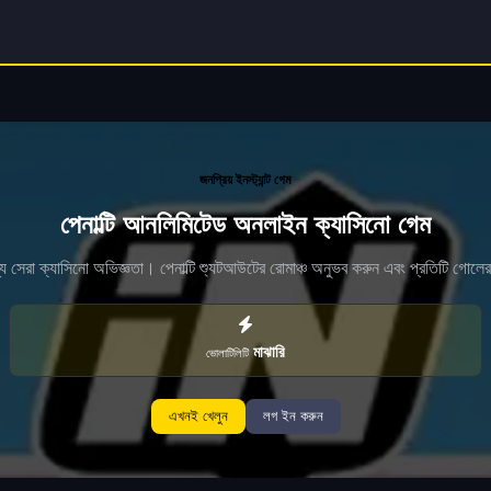
জনপ্রিয় ইনস্ট্যান্ট গেম
পেনাল্টি আনলিমিটেড অনলাইন ক্যাসিনো গেম
্য সেরা ক্যাসিনো অভিজ্ঞতা। পেনাল্টি শ্যুটআউটের রোমাঞ্চ অনুভব করুন এবং প্রতিটি গোলের
মাঝারি
ভোলাটিলিটি
এখনই খেলুন
লগ ইন করুন