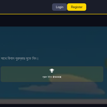
Login
Register
 সাথে বিশাল পুরস্কার লুফে নিন।
৫০০০x
ম্যাক্স উইন