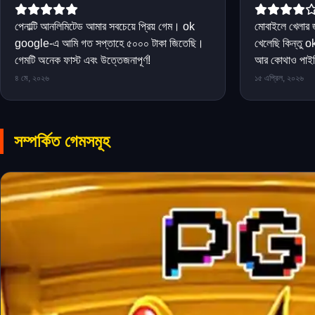
পেনাল্টি আনলিমিটেড আমার সবচেয়ে প্রিয় গেম। ok
মোবাইলে খেলার 
google-এ আমি গত সপ্তাহে ৫০০০ টাকা জিতেছি।
খেলেছি কিন্তু 
গেমটি অনেক ফাস্ট এবং উত্তেজনাপূর্ণ!
আর কোথাও পাই
৪ মে, ২০২৬
১৫ এপ্রিল, ২০২৬
সম্পর্কিত গেমসমূহ