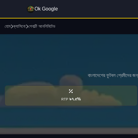
Ok Google
হোম
ক্যাসিনো
পেনাল্টি আনলিমিটেড
বাংলাদেশের ফুটবল প্রেমীদের জন
৯৭.৫%
RTP