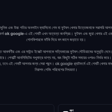
ধুনিক এবং উচ্চ গতির অনলাইন ক্যাসিনো গেম যা ফুটবল খেলার উত্তেজনাকে সরাসরি আপনার
ফর্ম
ok google
-এ এই গেমটি এখন অত্যন্ত জনপ্রিয়। ফুটবল এবং জুয়া খেলার এই এক 
গোলকিপারকে ফাঁকি দিয়ে বল জালে জড়াতে হয়।
্ত আকর্ষণীয় এবং এর সাউন্ড ইফেক্ট আপনাকে সত্যিকারের ফুটবল স্টেডিয়ামের অনুভূতি দে
পারে। পেনাল্টি আনলিমিটেড শুধুমাত্র ভাগ্য নয়, বরং কিছুটা সঠিক সময়ের ওপরও নির্ভর কর
 তবে এই গেমটি আপনার জন্য সেরা পছন্দ। ok google প্ল্যাটফর্মে এই গেমটি খেলার মাধ্
নিরাপদ গেমিং পরিবেশের নিশ্চয়তা।
ধরণ