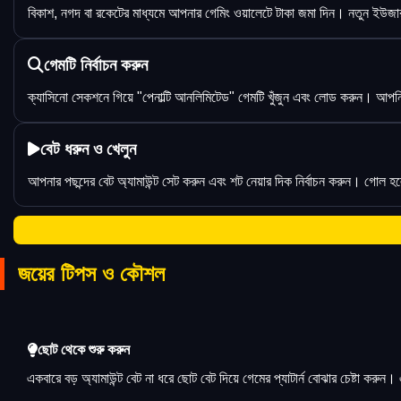
বিকাশ, নগদ বা রকেটের মাধ্যমে আপনার গেমিং ওয়ালেটে টাকা জমা দিন। নতুন ইউ
গেমটি নির্বাচন করুন
ক্যাসিনো সেকশনে গিয়ে "পেনাল্টি আনলিমিটেড" গেমটি খুঁজুন এবং লোড করুন। আপনি
বেট ধরুন ও খেলুন
আপনার পছন্দের বেট অ্যামাউন্ট সেট করুন এবং শট নেয়ার দিক নির্বাচন করুন। গোল 
জয়ের টিপস ও কৌশল
ছোট থেকে শুরু করুন
একবারে বড় অ্যামাউন্ট বেট না ধরে ছোট বেট দিয়ে গেমের প্যাটার্ন বোঝার চেষ্টা করুন।