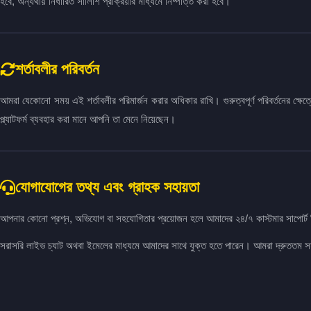
হবে, অন্যথায় নির্ধারিত সালিশি প্রক্রিয়ার মাধ্যমে নিষ্পত্তি করা হবে।
শর্তাবলীর পরিবর্তন
আমরা যেকোনো সময় এই শর্তাবলীর পরিমার্জন করার অধিকার রাখি। গুরুত্বপূর্ণ পরিবর্তনের ক্ষে
প্ল্যাটফর্ম ব্যবহার করা মানে আপনি তা মেনে নিয়েছেন।
যোগাযোগের তথ্য এবং গ্রাহক সহায়তা
আপনার কোনো প্রশ্ন, অভিযোগ বা সহযোগিতার প্রয়োজন হলে আমাদের ২৪/৭ কাস্টমার সাপোর্ট
সরাসরি লাইভ চ্যাট অথবা ইমেলের মাধ্যমে আমাদের সাথে যুক্ত হতে পারেন। আমরা দ্রুততম স