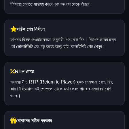
দীর্ঘসময় খেলতে সাহায্য করবে এবং বড় লস থেকে বাঁচাবে।
সঠিক গেম নির্বাচন
আপনার রিস্ক নেওয়ার ক্ষমতা অনুযায়ী গেম বেছে নিন। নিরাপদ জয়ের জন্য
লো ভোলাটিলিটি এবং বড় জয়ের জন্য হাই ভোলাটিলিটি গেম খেলুন।
RTP বোঝা
সবসময় উচ্চ RTP (Return to Player) যুক্ত গেমগুলো বেছে নিন,
কারণ দীর্ঘমেয়াদে এই গেমগুলো থেকে অর্থ ফেরত পাওয়ার সম্ভাবনা বেশি
থাকে।
বোনাসের সঠিক ব্যবহার