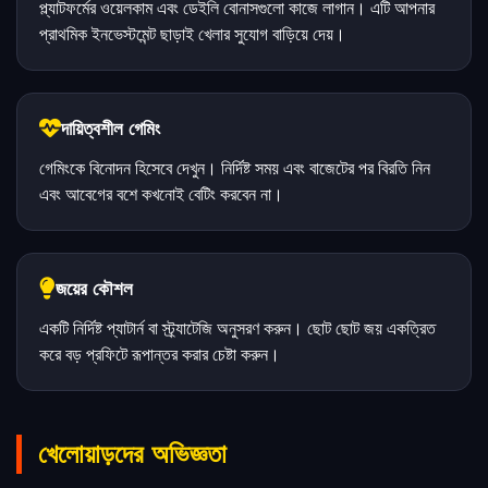
প্ল্যাটফর্মের ওয়েলকাম এবং ডেইলি বোনাসগুলো কাজে লাগান। এটি আপনার
প্রাথমিক ইনভেস্টমেন্ট ছাড়াই খেলার সুযোগ বাড়িয়ে দেয়।
দায়িত্বশীল গেমিং
গেমিংকে বিনোদন হিসেবে দেখুন। নির্দিষ্ট সময় এবং বাজেটের পর বিরতি নিন
এবং আবেগের বশে কখনোই বেটিং করবেন না।
জয়ের কৌশল
একটি নির্দিষ্ট প্যাটার্ন বা স্ট্র্যাটেজি অনুসরণ করুন। ছোট ছোট জয় একত্রিত
করে বড় প্রফিটে রূপান্তর করার চেষ্টা করুন।
খেলোয়াড়দের অভিজ্ঞতা