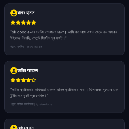
রাকিব হাসান
"ok google-এর স্লটস গেমগুলো দারুণ। আমি গত মাসে এখান থেকে বড় অংকের
উইথড্র নিয়েছি, পেমেন্ট সিস্টেম খুব ফাস্ট।"
পছন্দ: স্লটস | ২০২৬-০৬-১৫
তামিম আহমেদ
"লাইভ ক্যাসিনোর অভিজ্ঞতা একদম আসল ক্যাসিনোর মতো। ডিলারদের ব্যবহার এবং
ইন্টারফেস খুবই প্রফেশনাল।"
পছন্দ: লাইভ ক্যাসিনো | ২০২৬-০৭-০২
সোহেল রানা