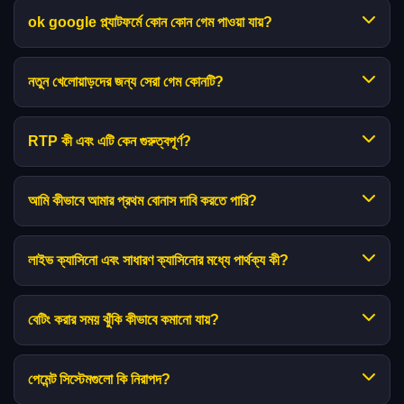
ok google প্ল্যাটফর্মে কোন কোন গেম পাওয়া যায়?
নতুন খেলোয়াড়দের জন্য সেরা গেম কোনটি?
RTP কী এবং এটি কেন গুরুত্বপূর্ণ?
আমি কীভাবে আমার প্রথম বোনাস দাবি করতে পারি?
লাইভ ক্যাসিনো এবং সাধারণ ক্যাসিনোর মধ্যে পার্থক্য কী?
বেটিং করার সময় ঝুঁকি কীভাবে কমানো যায়?
পেমেন্ট সিস্টেমগুলো কি নিরাপদ?